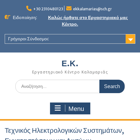
Skip
to
+30 2310480123
ekkalamarias@sch.gr
content
Ειδοποίηση:
Καλώς ήρθατε στο Εργαστηριακό μας
Κέντρο.
Γρήγοροι Σύνδεσμοι:
Ε.Κ.
Εργαστηριακό Κέντρο Καλαμαριάς
Search
for:
Menu
Τεχνικός Ηλεκτρολογικών Συστημάτων,