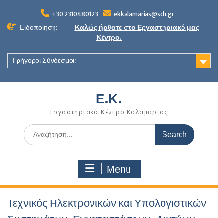
Skip
to
+30 2310480123
ekkalamarias@sch.gr
content
Ειδοποίηση:
Καλώς ήρθατε στο Εργαστηριακό μας
Κέντρο.
Γρήγοροι Σύνδεσμοι:
Ε.Κ.
Εργαστηριακό Κέντρο Καλαμαριάς
Search
for:
Menu
Τεχνικός Ηλεκτρονικών και Υπολογιστικών