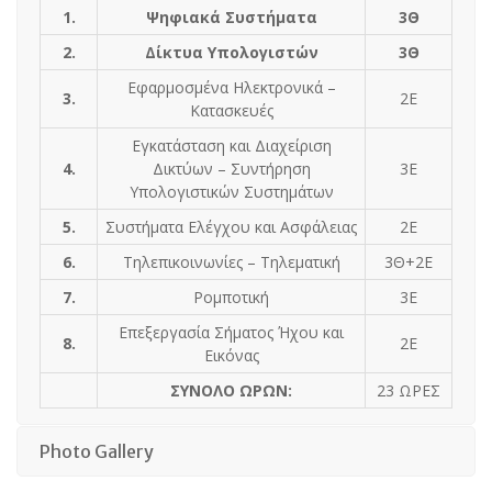
1.
Ψηφιακά Συστήματα
3Θ
2.
Δίκτυα Υπολογιστών
3Θ
Εφαρμοσμένα Ηλεκτρονικά –
3.
2Ε
Κατασκευές
Εγκατάσταση και Διαχείριση
4.
Δικτύων – Συντήρηση
3Ε
Υπολογιστικών Συστημάτων
5.
Συστήματα Ελέγχου και Ασφάλειας
2Ε
6.
Τηλεπικοινωνίες – Τηλεματική
3Θ+2Ε
7.
Ρομποτική
3Ε
Επεξεργασία Σήματος Ήχου και
8.
2Ε
Εικόνας
ΣΥΝΟΛΟ ΩΡΩΝ:
23 ΩΡΕΣ
Photo Gallery