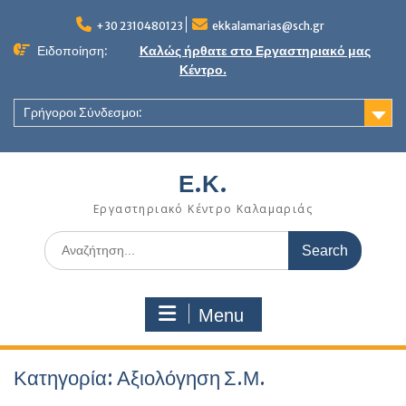
Skip
to
+30 2310480123
ekkalamarias@sch.gr
content
Ειδοποίηση:
Καλώς ήρθατε στο Εργαστηριακό μας
Κέντρο.
Γρήγοροι Σύνδεσμοι:
Ε.Κ.
Εργαστηριακό Κέντρο Καλαμαριάς
Search
for:
Menu
Κατηγορία:
Αξιολόγηση Σ.Μ.